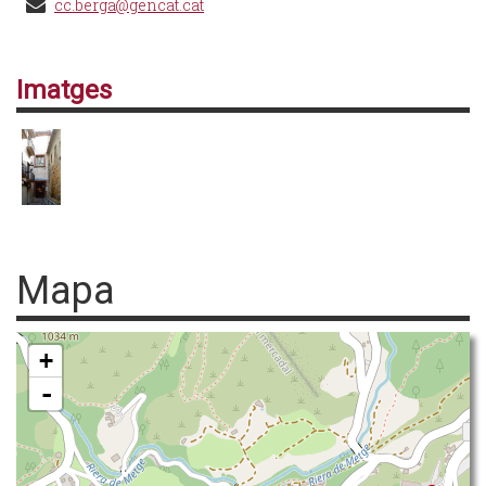
cc.berga@gencat.cat
Imatges
Mapa
+
-