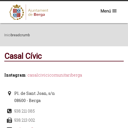
Menú
Inici
breadcrumb
Casal Cívic
Instagram
:
casalcivicicomunitariberga
Pl. de Sant Joan, s/n
08600 - Berga
938 211 085
938 213 002