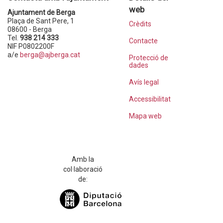
web
Ajuntament de Berga
Plaça de Sant Pere, 1
Crèdits
08600 - Berga
Tel.
938 214 333
Contacte
NIF P0802200F
a/e
berga@ajberga.cat
Protecció de
dades
Avís legal
Accessibilitat
Mapa web
Amb la
col·laboració
de: