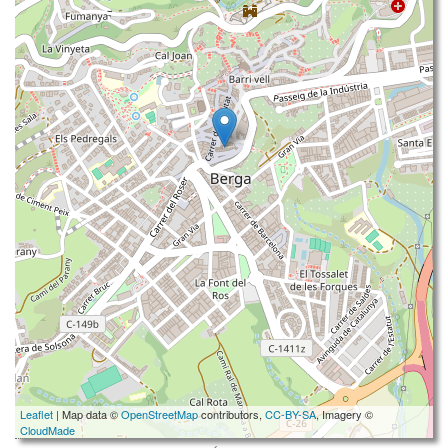
Leaflet
| Map data ©
OpenStreetMap
contributors,
CC-BY-SA
, Imagery ©
CloudMade