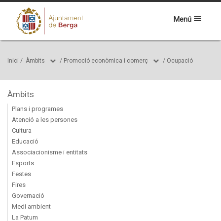
Menú
Inici
/
Àmbits
/
Promoció econòmica i comerç
/
Ocupació
Àmbits
Plans i programes
Atenció a les persones
Cultura
Educació
Associacionisme i entitats
Esports
Festes
Fires
Governació
Medi ambient
La Patum