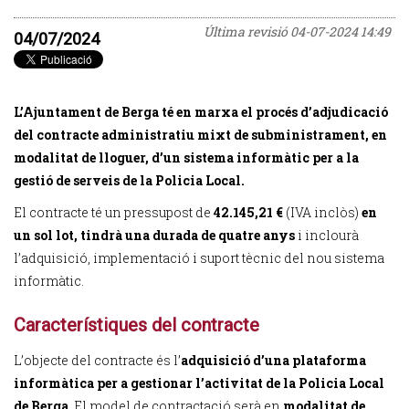
Última revisió
04-07-2024 14:49
04/07/2024
L’Ajuntament de Berga té en marxa el procés d’adjudicació
del contracte administratiu mixt de subministrament, en
modalitat de lloguer, d’un sistema informàtic per a la
gestió de serveis de la Policia Local.
El contracte té un pressupost de
42.145,21 €
(IVA inclòs)
en
un sol lot, tindrà una durada de quatre anys
i inclourà
l’adquisició, implementació i suport tècnic del nou sistema
informàtic.
Característiques del contracte
L’objecte del contracte és l’
adquisició d’una plataforma
informàtica per a gestionar l’activitat de la Policia Local
de Berga
. El model de contractació serà en
modalitat de