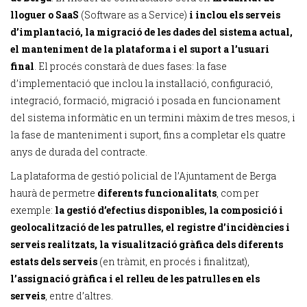
lloguer o SaaS
(Software as a Service)
i inclou els serveis
d’implantació, la migració de les dades del sistema actual,
el manteniment de la plataforma i el suport a l’usuari
final
. El procés constarà de dues fases: la fase
d’implementació que inclou la instal·lació, configuració,
integració, formació, migració i posada en funcionament
del sistema informàtic en un termini màxim de tres mesos, i
la fase de manteniment i suport, fins a completar els quatre
anys de durada del contracte.
La plataforma de gestió policial de l’Ajuntament de Berga
haurà de permetre
diferents funcionalitats
, com per
exemple:
la gestió d’efectius disponibles, la composició i
geolocalització de les patrulles, el registre d’incidències i
serveis realitzats, la visualització gràfica dels diferents
estats dels serveis
(en tràmit, en procés i finalitzat),
l’assignació gràfica i el relleu de les patrulles en els
serveis
, entre d’altres.